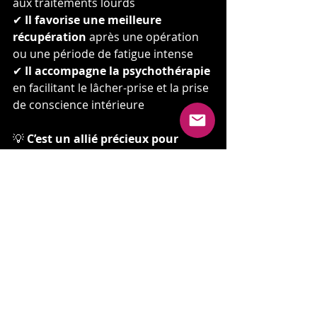
aux traitements lourds
✔ 
Il favorise une meilleure 
récupération
 après une opération 
ou une période de fatigue intense
✔ 
Il accompagne la psychothérapie
en facilitant le lâcher-prise et la prise 
de conscience intérieure
💡 
C’est un allié précieux pour 
retrouver vitalité et bien-être, en 
harmonie avec votre parcours de 
soin.
Pour vous accompagner sur ce 
chemin, je vous propose un 
cours de 
Yoga Nidra en 4 leçons
, conçu pour 
être 
accessible à tous, même aux 
débutants
.