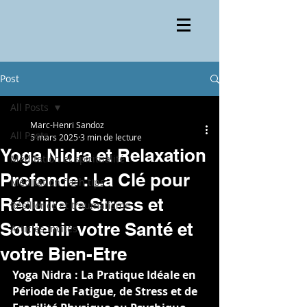
Post
All Posts
Marc-Henri Sandoz
All Posts
5 mars 2025
3 min de lecture
Yoga Nidra et Relaxation
Méditation et spiritualité
Profonde : La Clé pour
Méditation flash tips
Réduire le Stress et
Résilience et traumatisme
Soutenir votre Santé et
Articles invités
votre Bien-Etre
Yoga Nidra : La Pratique Idéale en 
Période de Fatigue, de Stress et de 